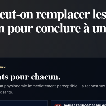
t-on remplacer les 
 pour conclure à un
TION
tats pour chacun.
re sa physionomie immédiatement perceptible. La reconstructio
osants.
PARISAEROPORT PARIS V
02