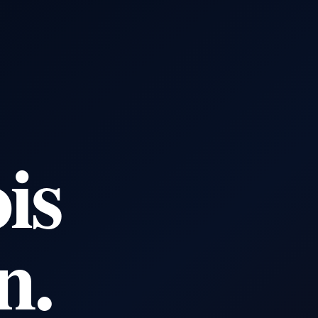
is
n.