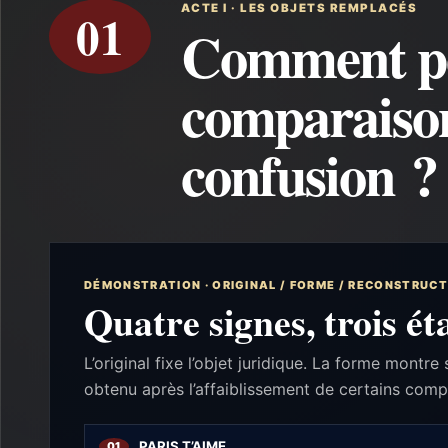
ACTE I · LES OBJETS REMPLACÉS
01
Comment peu
comparaison
confusion ?
DÉMONSTRATION · ORIGINAL / FORME / RECONSTRUC
Quatre signes, trois é
L’original fixe l’objet juridique. La forme mont
obtenu après l’affaiblissement de certains comp
PARIS T’AIME
01